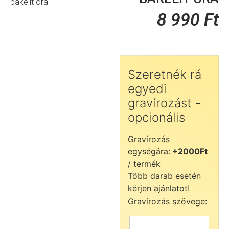
bakelit óra
8 990
Ft
Szeretnék rá
egyedi
gravírozást -
opcionális
Gravírozás
egységára:
+2000Ft
/ termék
Több darab esetén
kérjen ajánlatot!
Gravírozás szövege: