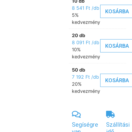
10 db
8 541
Ft
/db
KOSÁRBA
5%
kedvezmény
20 db
8 091
Ft
/db
KOSÁRBA
10%
kedvezmény
50 db
7 192
Ft
/db
KOSÁRBA
20%
kedvezmény
Segíségre
Szállítási
van
idő