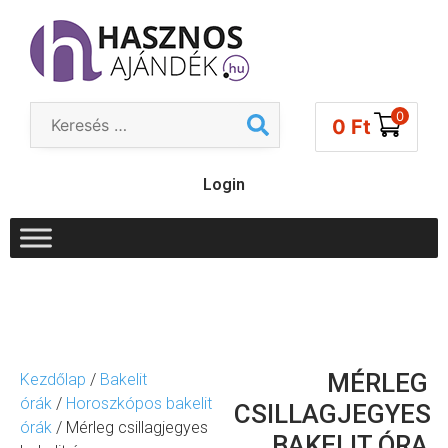
0
0
Ft
Login
MÉRLEG
Kezdőlap
/
Bakelit
órák
/
Horoszkópos bakelit
CSILLAGJEGYES
órák
/ Mérleg csillagjegyes
BAKELIT ÓRA