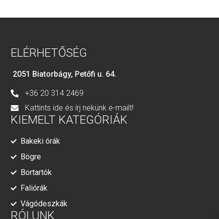
ELÉRHETŐSÉG
2051 Biatorbágy, Petőfi u. 64.
+36 20 314 2469
Kattints ide és írj nekünk e-mailt!
KIEMELT KATEGÓRIÁK
Bakeki órák
Bögre
Bortartók
Faliórák
Vágódeszkák
RÓLUNK