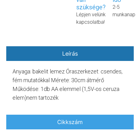
szüksége?
2-5
Lépjen velünk
munkanap
kapcsolatba!
Leírás
Anyaga: bakelit lemez Óraszerkezet: csendes,
fém mutatókkal Mérete: 30cm átmérő
Működése: 1db AA elemmel (1,5V-os ceruza
elem)nem tartozék
Cikkszám