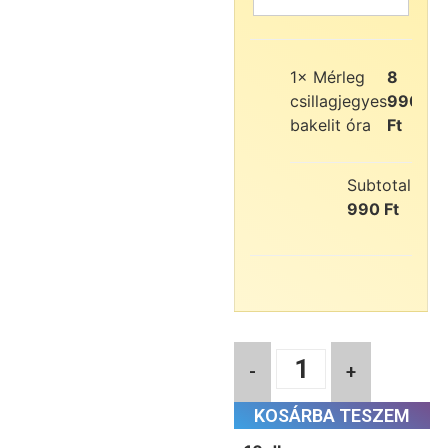
1×
Mérleg
8
csillagjegyes
990
bakelit óra
Ft
Subtotal:
8
990
Ft
-
+
KOSÁRBA TESZEM