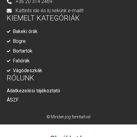
+36 20 314 2469
Kattints ide és írj nekünk e-mailt!
KIEMELT KATEGÓRIÁK
Bakeki órák
Bögre
Bortartók
Faliórák
Vágódeszkák
RÓLUNK
Adatkezelési tájékoztató
ÁSZF
© Minden jog fenntartva!