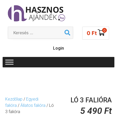
0
0
Ft
Login
LÓ 3 FALIÓRA
Kezdőlap
/
Egyedi
falióra
/
Állatos falióra
/ Ló
5 490
Ft
3 falióra