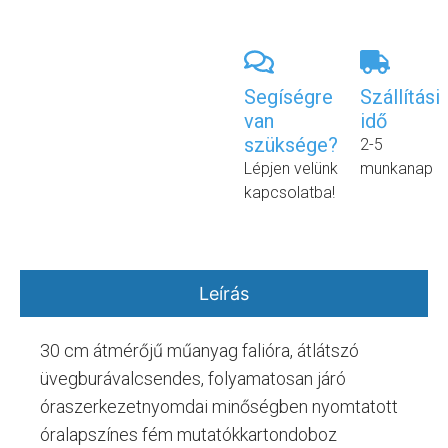
Segíségre
Szállítási
van
idő
szüksége?
2-5
Lépjen velünk
munkanap
kapcsolatba!
Leírás
30 cm átmérőjű műanyag falióra, átlátszó
üvegburávalcsendes, folyamatosan járó
óraszerkezetnyomdai minőségben nyomtatott
óralapszínes fém mutatókkartondoboz