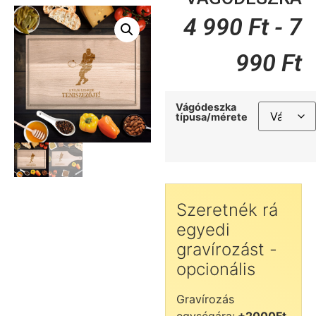
4 990
Ft
-
7
990
Ft
Vágódeszka
típusa/mérete
Szeretnék rá
egyedi
gravírozást -
opcionális
Gravírozás