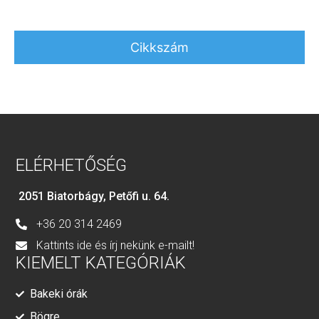
Cikkszám
ELÉRHETŐSÉG
2051 Biatorbágy, Petőfi u. 64.
+36 20 314 2469
Kattints ide és írj nekünk e-mailt!
KIEMELT KATEGÓRIÁK
Bakeki órák
Bögre