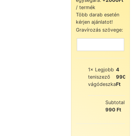
egységára:
+2000Ft
/ termék
Több darab esetén
kérjen ajánlatot!
Gravírozás szövege:
1×
Legjobb
4
teniszező
990
vágódeszka
Ft
Subtotal:
4
990
Ft