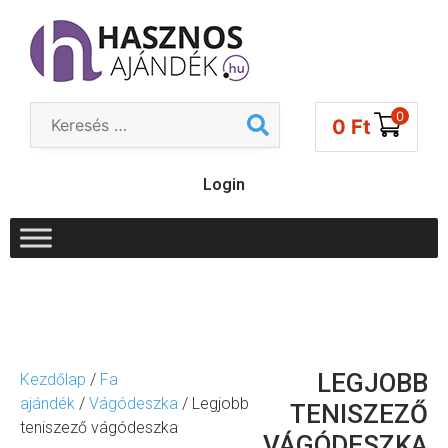
0
0
Ft
Login
LEGJOBB
Kezdőlap
/
Fa
ajándék
/
Vágódeszka
/ Legjobb
TENISZEZŐ
teniszező vágódeszka
VÁGÓDESZKA