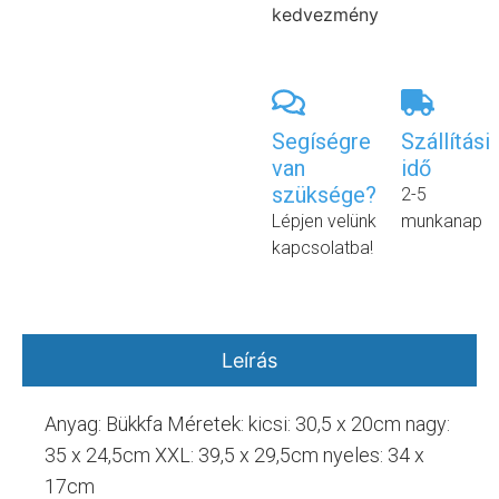
kedvezmény
Segíségre
Szállítási
van
idő
szüksége?
2-5
Lépjen velünk
munkanap
kapcsolatba!
Leírás
Anyag: Bükkfa Méretek: kicsi: 30,5 x 20cm nagy:
35 x 24,5cm XXL: 39,5 x 29,5cm nyeles: 34 x
17cm