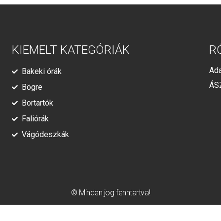
KIEMELT KATEGÓRIÁK
R
Ada
Bakeki órák
ÁS
Bögre
Bortartók
Faliórák
Vágódeszkák
© Minden jog fenntartva!