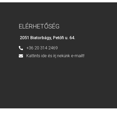
ELÉRHETŐSÉG
2051 Biatorbágy, Petőfi u. 64.
+36 20 314 2469
Kattints ide és írj nekünk e-mailt!