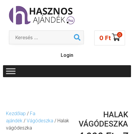
0
0
Ft
Login
HALAK
Kezdőlap
/
Fa
ajándék
/
Vágódeszka
/ Halak
VÁGÓDESZKA
vágódeszka