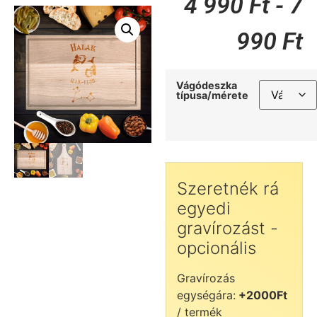
4 990
Ft
-
7
990
Ft
Vágódeszka
típusa/mérete
Szeretnék rá
egyedi
gravírozást -
opcionális
Gravírozás
egységára:
+2000Ft
/ termék