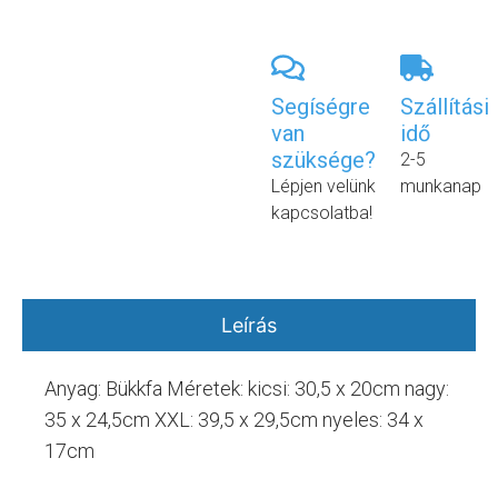
Segíségre
Szállítási
van
idő
szüksége?
2-5
Lépjen velünk
munkanap
kapcsolatba!
Leírás
Anyag: Bükkfa Méretek: kicsi: 30,5 x 20cm nagy:
35 x 24,5cm XXL: 39,5 x 29,5cm nyeles: 34 x
17cm