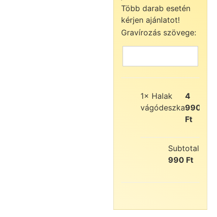
Több darab esetén
kérjen ajánlatot!
Gravírozás szövege:
1×
Halak
4
vágódeszka
990
Ft
Subtotal:
4
990
Ft