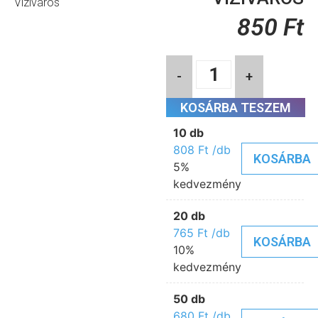
Víziváros
850
Ft
-
+
KOSÁRBA TESZEM
10 db
808
Ft
/db
KOSÁRBA
5%
kedvezmény
20 db
765
Ft
/db
KOSÁRBA
10%
kedvezmény
50 db
680
Ft
/db