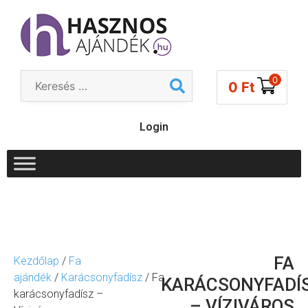
0
0
Ft
Login
FA
Kezdőlap
/
Fa
ajándék
/
Karácsonyfadísz
/ Fa
KARÁCSONYFADÍ
karácsonyfadísz –
– VÍZIVÁROS