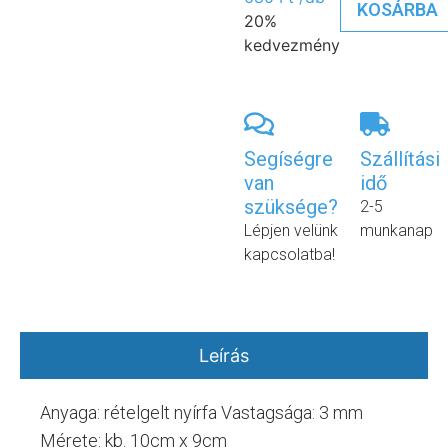
KOSÁRBA
20%
kedvezmény
Segíségre
Szállítási
van
idő
szüksége?
2-5
Lépjen velünk
munkanap
kapcsolatba!
Leírás
Anyaga: rételgelt nyírfa Vastagsága: 3 mm
Mérete: kb. 10cm x 9cm