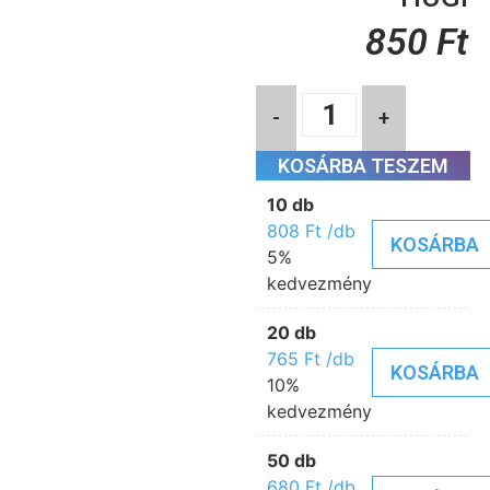
850
Ft
-
+
KOSÁRBA TESZEM
10 db
808
Ft
/db
KOSÁRBA
5%
kedvezmény
20 db
765
Ft
/db
KOSÁRBA
10%
kedvezmény
50 db
680
Ft
/db