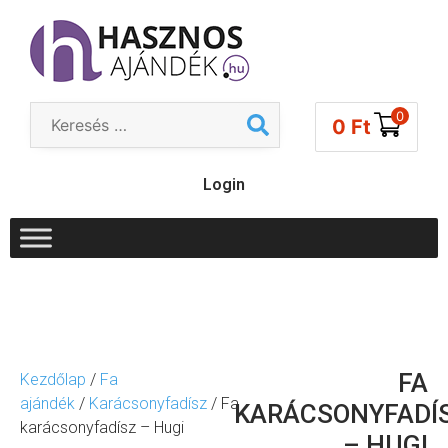
0
0
Ft
Login
FA
Kezdőlap
/
Fa
ajándék
/
Karácsonyfadísz
/ Fa
KARÁCSONYFADÍ
karácsonyfadísz – Hugi
– HUGI