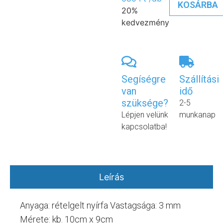
KOSÁRBA
20%
kedvezmény
Segíségre
Szállítási
van
idő
szüksége?
2-5
Lépjen velünk
munkanap
kapcsolatba!
Leírás
Anyaga: rételgelt nyírfa Vastagsága: 3 mm
Mérete: kb. 10cm x 9cm