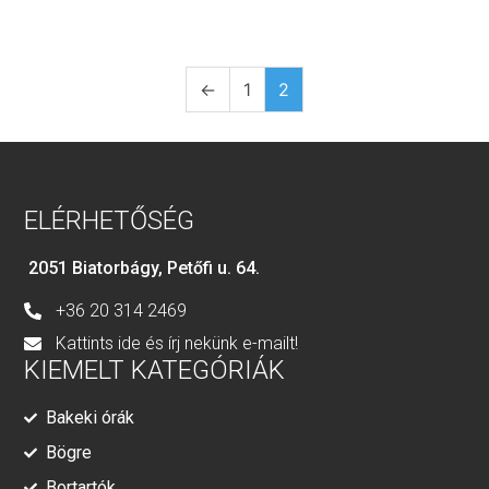
←
1
2
ELÉRHETŐSÉG
2051 Biatorbágy, Petőfi u. 64.
+36 20 314 2469
Kattints ide és írj nekünk e-mailt!
KIEMELT KATEGÓRIÁK
Bakeki órák
Bögre
Bortartók