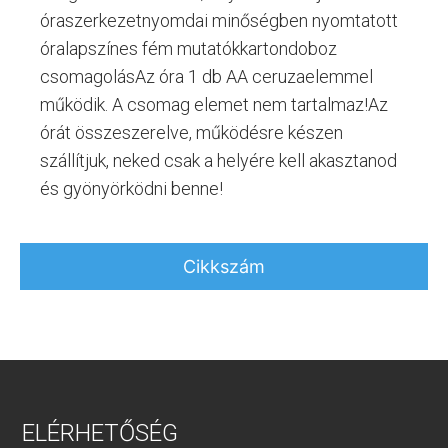
óraszerkezetnyomdai minőségben nyomtatott
óralapszínes fém mutatókkartondoboz
csomagolásAz óra 1 db AA ceruzaelemmel
működik. A csomag elemet nem tartalmaz!Az
órát összeszerelve, működésre készen
szállítjuk, neked csak a helyére kell akasztanod
és gyönyörködni benne!
Cikkszám
ELÉRHETŐSÉG