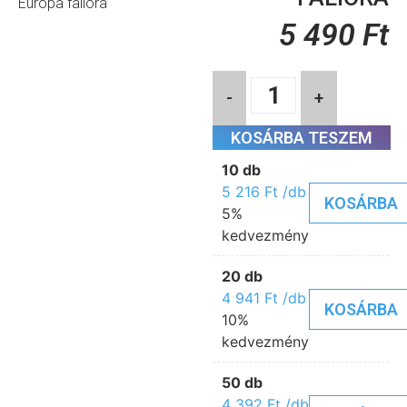
Európa falióra
5 490
Ft
-
+
KOSÁRBA TESZEM
10 db
5 216
Ft
/db
KOSÁRBA
5%
kedvezmény
20 db
4 941
Ft
/db
KOSÁRBA
10%
kedvezmény
50 db
4 392
Ft
/db