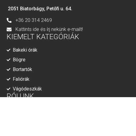
2051 Biatorbágy, Petőfi u. 64.
+36 20 314 2469
Kattints ide és írj nekünk e-mailt!
KIEMELT KATEGÓRIÁK
Bakeki órák
Bögre
Bortartók
Faliórák
Vágódeszkák
RÓLUNK
Adatkezelési tájékoztató
ÁSZF
© Minden jog fenntartva!