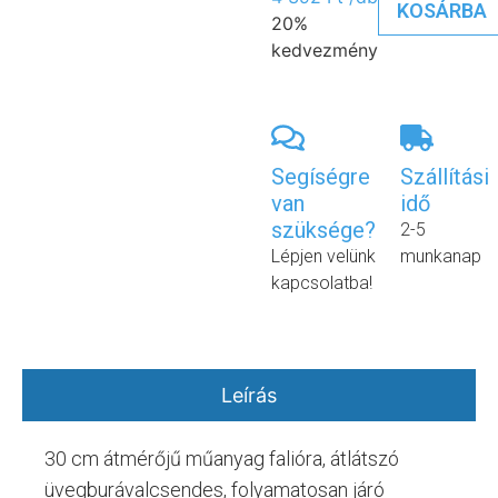
KOSÁRBA
20%
kedvezmény
Segíségre
Szállítási
van
idő
szüksége?
2-5
Lépjen velünk
munkanap
kapcsolatba!
Leírás
30 cm átmérőjű műanyag falióra, átlátszó
üvegburávalcsendes, folyamatosan járó