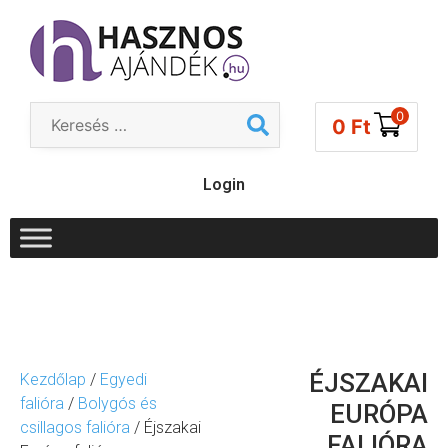
0
0
Ft
Login
ÉJSZAKAI
Kezdőlap
/
Egyedi
falióra
/
Bolygós és
EURÓPA
csillagos falióra
/ Éjszakai
FALIÓRA