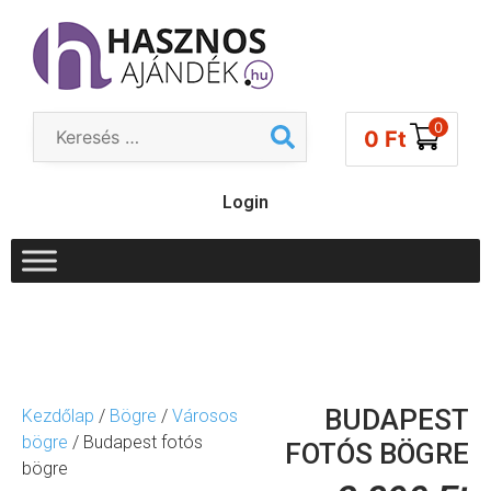
0
0
Ft
Login
BUDAPEST
Kezdőlap
/
Bögre
/
Városos
bögre
/ Budapest fotós
FOTÓS BÖGRE
bögre