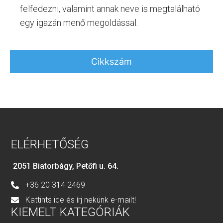
felfedezni, valamint annak neve is megtalálható
egy igazán menő megoldással.
Cikkszám
ELÉRHETŐSÉG
2051 Biatorbágy, Petőfi u. 64.
+36 20 314 2469
Kattints ide és írj nekünk e-mailt!
KIEMELT KATEGÓRIÁK