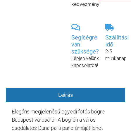
kedvezmény
Segíségre
Szállítási
van
idő
szüksége?
2-5
Lépjen velünk
munkanap
kapcsolatba!
Leírás
Elegáns megjelenésű egyedi fotós bögre
Budapest városáról. A bögrén a város
csodálatos Duna-parti panorámáját lehet