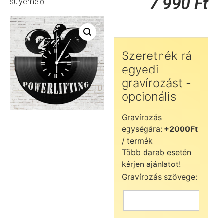
7 990
Ft
súlyemelő
Szeretnék rá
egyedi
gravírozást -
opcionális
Gravírozás
egységára:
+2000Ft
/ termék
Több darab esetén
kérjen ajánlatot!
Gravírozás szövege: