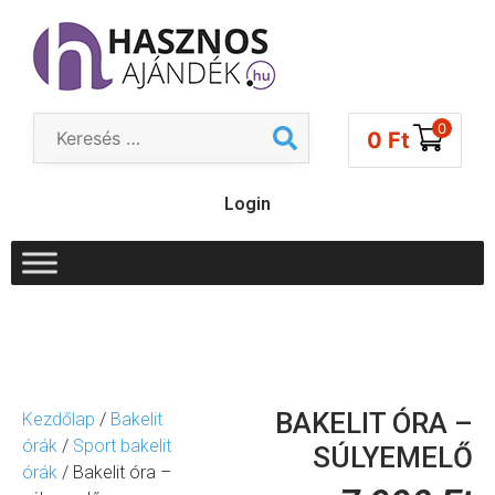
0
0
Ft
Login
BAKELIT ÓRA –
Kezdőlap
/
Bakelit
órák
/
Sport bakelit
SÚLYEMELŐ
órák
/ Bakelit óra –