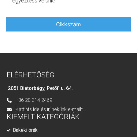
egyeztess velünk!
Cikkszám
ELÉRHETŐSÉG
2051 Biatorbágy, Petőfi u. 64.
+36 20 314 2469
Kattints ide és írj nekünk e-mailt!
KIEMELT KATEGÓRIÁK
Bakeki órák