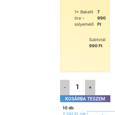
1×
Bakelit
7
óra –
990
súlyemelő
Ft
Subtotal:
7
990
Ft
-
+
KOSÁRBA TESZEM
10 db
7 591
Ft
/db