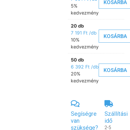
KOSÁRBA
5%
kedvezmény
20 db
7 191
Ft
/db
KOSÁRBA
10%
kedvezmény
50 db
6 392
Ft
/db
KOSÁRBA
20%
kedvezmény
Segíségre
Szállítási
van
idő
szüksége?
2-5