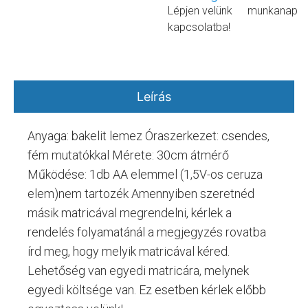
Lépjen velünk
munkanap
kapcsolatba!
Leírás
Anyaga: bakelit lemez Óraszerkezet: csendes,
fém mutatókkal Mérete: 30cm átmérő
Működése: 1db AA elemmel (1,5V-os ceruza
elem)nem tartozék Amennyiben szeretnéd
másik matricával megrendelni, kérlek a
rendelés folyamatánál a megjegyzés rovatba
írd meg, hogy melyik matricával kéred.
Lehetőség van egyedi matricára, melynek
egyedi költsége van. Ez esetben kérlek előbb