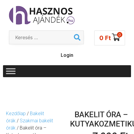
0
0
Ft
Login
BAKELIT ÓRA –
Kezdőlap
/
Bakelit
órák
/
Szakmai bakelit
KUTYAKOZMETIK
órák
/ Bakelit óra –