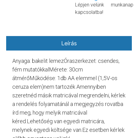
Lépjen velünk
munkanap
kapcsolatba!
Leírás
Anyaga: bakelit lemezÓraszerkezet: csendes,
fém mutatókkalMérete: 30cm
átmérőMűködése: 1db AA elemmel (1,5V-os
ceruza elem)nem tartozék Amennyiben
szeretnéd másik matricával megrendelni, kérlek
a rendelés folyamatánál a megjegyzés rovatba
írd meg, hogy melyik matricával
kéred.Lehetőség van egyedi matricára,
melynek egyedi költsége van.Ez esetben kérlek