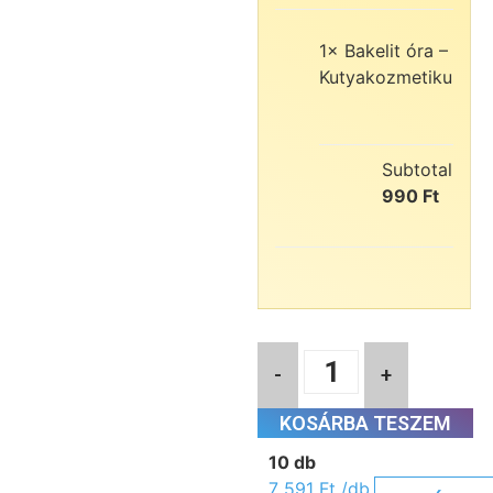
1×
Bakelit óra –
7
Kutyakozmetikus
99
Ft
Subtotal:
7
990
Ft
-
+
KOSÁRBA TESZEM
10 db
7 591
Ft
/db