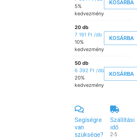
KOSÁRBA
5%
kedvezmény
20 db
7 191
Ft
/db
KOSÁRBA
10%
kedvezmény
50 db
6 392
Ft
/db
KOSÁRBA
20%
kedvezmény
Segíségre
Szállítási
van
idő
szüksége?
2-5