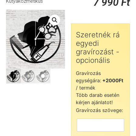
7 990
Ft
Kutyakozmetikus
Szeretnék rá
egyedi
gravírozást -
opcionális
Gravírozás
egységára:
+2000Ft
/ termék
Több darab esetén
kérjen ajánlatot!
Gravírozás szövege: