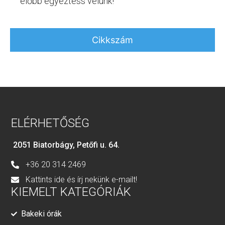
előbb egyeztess velünk!
Cikkszám
ELÉRHETŐSÉG
2051 Biatorbágy, Petőfi u. 64.
+36 20 314 2469
Kattints ide és írj nekünk e-mailt!
KIEMELT KATEGÓRIÁK
Bakeki órák