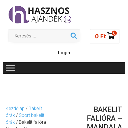
0
0
Ft
Login
BAKELIT
Kezdőlap
/
Bakelit
órák
/
Sport bakelit
FALIÓRA –
órák
/ Bakelit falióra –
MANDALA