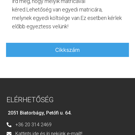
írd meg, hogy melyik matricával
kéred.Lehetőség van egyedi matricára,
melynek egyedi költsége van.Ez esetben kérlek
előbb egyeztess velünk!
Cikkszám
ELÉRHETŐSÉG
2051 Biatorbágy, Petőfi u. 64.
+36 20 314 2469
Kattints ide és írj nekünk e-mailt!