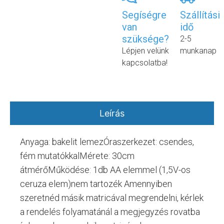
Segíségre
Szállítási
van
idő
szüksége?
2-5
Lépjen velünk
munkanap
kapcsolatba!
Leírás
Anyaga: bakelit lemezÓraszerkezet: csendes,
fém mutatókkalMérete: 30cm
átmérőMűködése: 1db AA elemmel (1,5V-os
ceruza elem)nem tartozék Amennyiben
szeretnéd másik matricával megrendelni, kérlek
a rendelés folyamatánál a megjegyzés rovatba