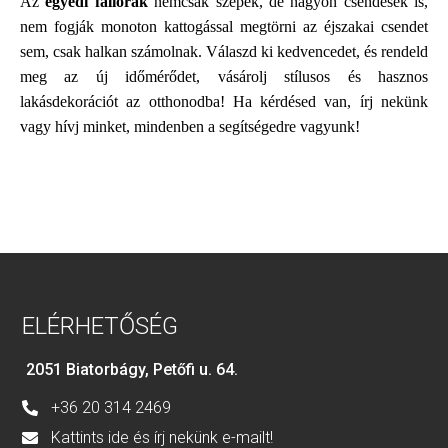
Az
egyedi faliórák
nemcsak szépek, de nagyon csendesek is,
nem fogják monoton kattogással megtörni az éjszakai csendet
sem, csak halkan számolnak. Válaszd ki kedvencedet, és rendeld
meg az új időmérődet, vásárolj stílusos és hasznos
lakásdekorációt az otthonodba! Ha kérdésed van, írj nekünk
vagy hívj minket, mindenben a segítségedre vagyunk!
ELÉRHETŐSÉG
2051 Biatorbágy, Petőfi u. 64.
+36 20 314 2469
Kattints ide és írj nekünk e-mailt!