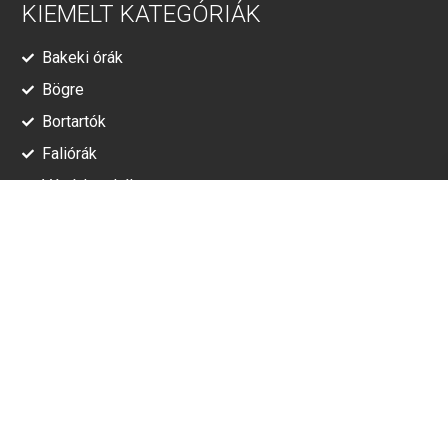
KIEMELT KATEGÓRIÁK
Bakeki órák
Bögre
Bortartók
Faliórák
Vágódeszkák
RÓLUNK
Adatkezelési tájékoztató
ÁSZF
© Minden jog fenntartva!