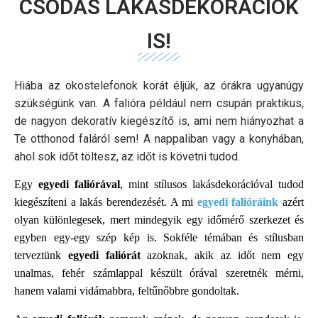
CSODÁS LAKÁSDEKORÁCIÓK
IS!
Hiába az okostelefonok korát éljük, az órákra ugyanúgy
szükségünk van. A falióra például nem csupán praktikus,
de nagyon dekoratív kiegészítő is, ami nem hiányozhat a
Te otthonod faláról sem! A nappaliban vagy a konyhában,
ahol sok időt töltesz, az időt is követni tudod.
Egy
egyedi faliórával
, mint stílusos lakásdekorációval tudod
kiegészíteni a lakás berendezését. A mi
egyedi falióráink
azért
olyan különlegesek, mert mindegyik egy időmérő szerkezet és
egyben egy-egy szép kép is. Sokféle témában és stílusban
terveztünk
egyedi faliórát
azoknak, akik az időt nem egy
unalmas, fehér számlappal készült órával szeretnék mérni,
hanem valami vidámabbra, feltűnőbbre gondoltak.