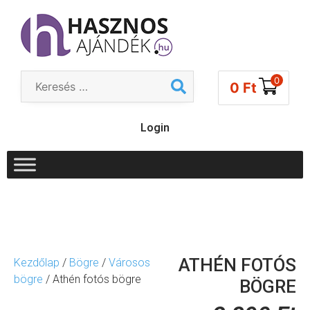
0
0
Ft
Login
ATHÉN FOTÓS
Kezdőlap
/
Bögre
/
Városos
bögre
/ Athén fotós bögre
BÖGRE