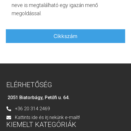
neve is megtalálható egy igazán menő
megoldással.
Cikkszám
ELÉRHETŐSÉG
2051 Biatorbágy, Petőfi u. 64.
+36 20 314 2469
Kattints ide és írj nekünk e-mailt!
KIEMELT KATEGÓRIÁK