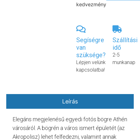
kedvezmény
Segíségre
Szállítási
van
idő
szüksége?
2-5
Lépjen velünk
munkanap
kapcsolatba!
Leírás
Elegáns megjelenésű egyedi fotós bögre Athén
városáról. A bögrén a város ismert épületét (az
Akropolisz) lehet felfedezni, valamint annak