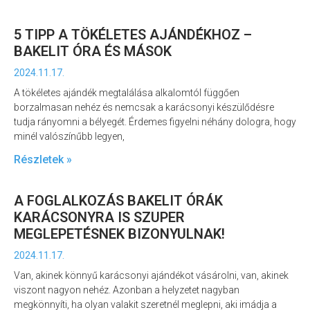
5 TIPP A TÖKÉLETES AJÁNDÉKHOZ –
BAKELIT ÓRA ÉS MÁSOK
2024.11.17.
A tökéletes ajándék megtalálása alkalomtól függően
borzalmasan nehéz és nemcsak a karácsonyi készülődésre
tudja rányomni a bélyegét. Érdemes figyelni néhány dologra, hogy
minél valószínűbb legyen,
Részletek »
A FOGLALKOZÁS BAKELIT ÓRÁK
KARÁCSONYRA IS SZUPER
MEGLEPETÉSNEK BIZONYULNAK!
2024.11.17.
Van, akinek könnyű karácsonyi ajándékot vásárolni, van, akinek
viszont nagyon nehéz. Azonban a helyzetet nagyban
megkönnyíti, ha olyan valakit szeretnél meglepni, aki imádja a