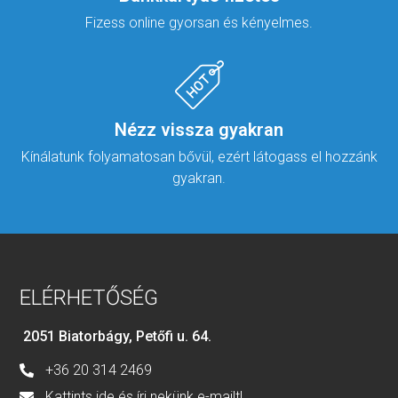
Fizess online gyorsan és kényelmes.
Nézz vissza gyakran
Kínálatunk folyamatosan bővül, ezért látogass el hozzánk
gyakran.
ELÉRHETŐSÉG
2051 Biatorbágy, Petőfi u. 64.
+36 20 314 2469
Kattints ide és írj nekünk e-mailt!