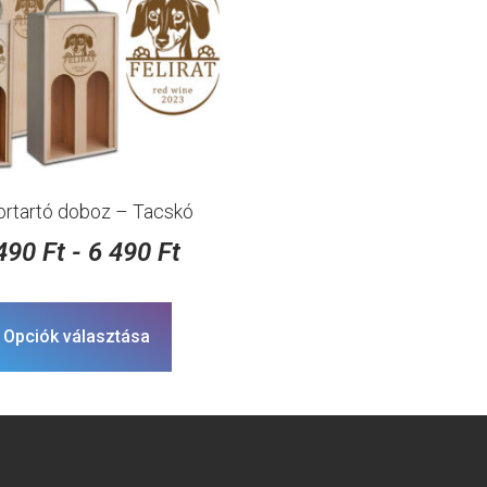
ortartó doboz – Tacskó
 490
Ft
-
6 490
Ft
Opciók választása