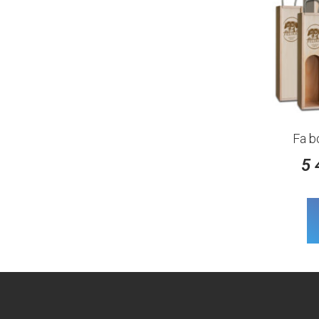
Fa b
5