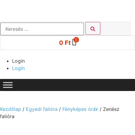
0
0
Ft
Login
Login
Kezdőlap
/
Egyedi falióra
/
Fényképes órák
/ Zenész
falióra