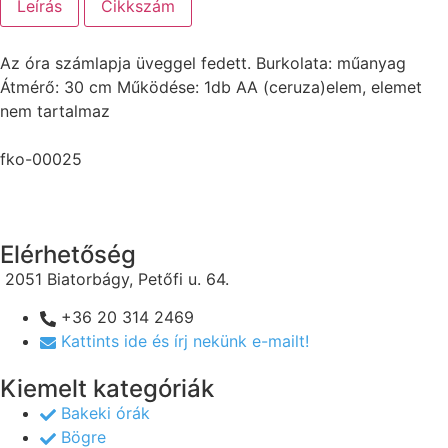
Leírás
Cikkszám
Az óra számlapja üveggel fedett. Burkolata: műanyag
Átmérő: 30 cm Működése: 1db AA (ceruza)elem, elemet
nem tartalmaz
fko-00025
Elérhetőség
2051 Biatorbágy, Petőfi u. 64.
+36 20 314 2469
Kattints ide és írj nekünk e-mailt!
Kiemelt kategóriák
Bakeki órák
Bögre