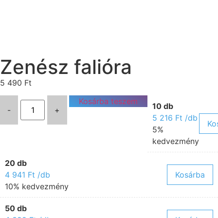
Zenész falióra
5 490
Ft
Kosárba teszem
10 db
-
+
5 216
Ft
/db
Ko
5%
kedvezmény
20 db
4 941
Ft
/db
Kosárba
10% kedvezmény
50 db