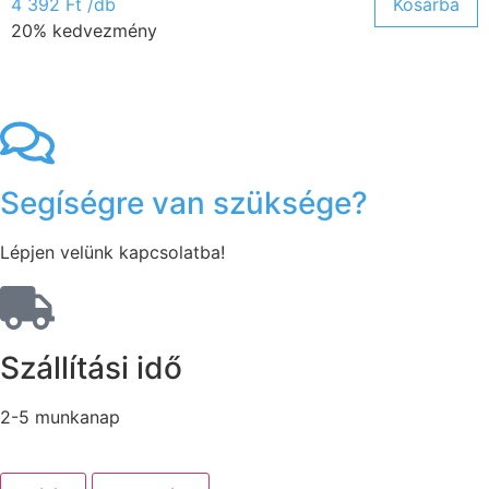
4 392
Ft
/db
Kosárba
20% kedvezmény
Segíségre van szüksége?
Lépjen velünk kapcsolatba!
Szállítási idő
2-5 munkanap