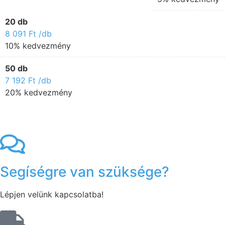
20 db
8 091
Ft
/db
10% kedvezmény
50 db
7 192
Ft
/db
20% kedvezmény
Segíségre van szüksége?
Lépjen velünk kapcsolatba!