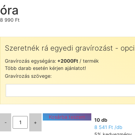
óra
8 990
Ft
Szeretnék rá egyedi gravírozást - opci
Gravírozás egységára:
+2000Ft
/ termék
Több darab esetén kérjen ajánlatot!
Gravírozás szövege:
Kosárba teszem
10 db
-
+
8 541
Ft
/db
5% kedvezmény