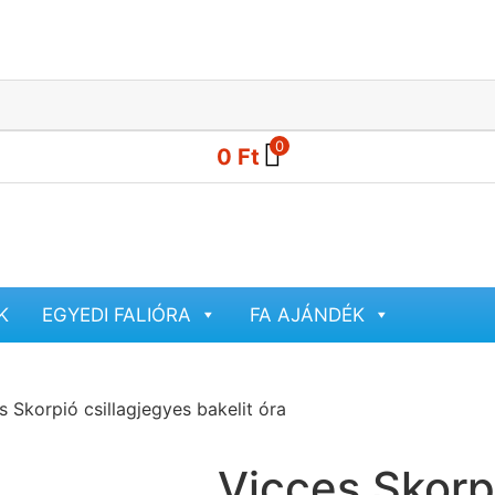
0
0
Ft
K
EGYEDI FALIÓRA
FA AJÁNDÉK
s Skorpió csillagjegyes bakelit óra
Vicces Skorpi