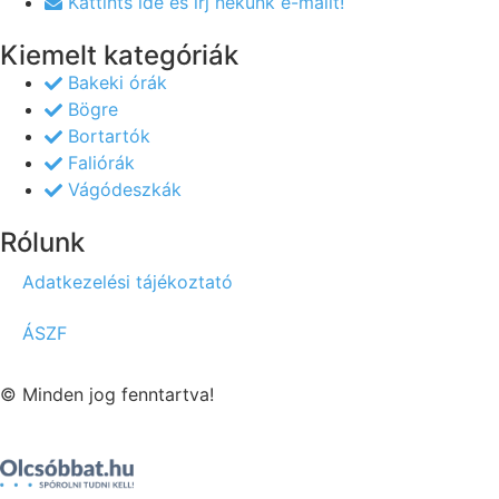
Kattints ide és írj nekünk e-mailt!
Kiemelt kategóriák
Bakeki órák
Bögre
Bortartók
Faliórák
Vágódeszkák
Rólunk
Adatkezelési tájékoztató
ÁSZF
© Minden jog fenntartva!