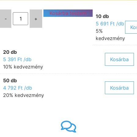
Kosárba teszem
10 db
-
+
5 691
Ft
/db
Ko
5%
kedvezmény
20 db
5 391
Ft
/db
Kosárba
10% kedvezmény
50 db
4 792
Ft
/db
Kosárba
20% kedvezmény