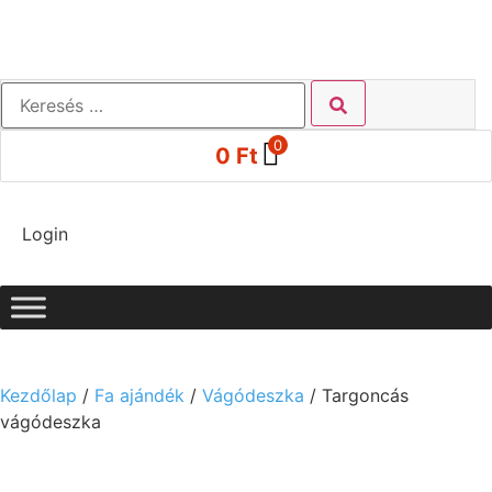
0
0
Ft
Login
Kezdőlap
/
Fa ajándék
/
Vágódeszka
/ Targoncás
vágódeszka