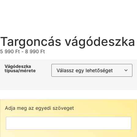
Targoncás vágódeszka
5 990
Ft
-
8 990
Ft
Vágódeszka
típusa/mérete
Adja meg az egyedi szöveget