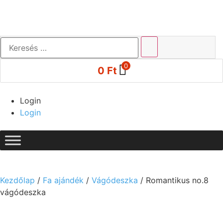
0
0
Ft
Login
Login
Kezdőlap
/
Fa ajándék
/
Vágódeszka
/ Romantikus no.8
vágódeszka