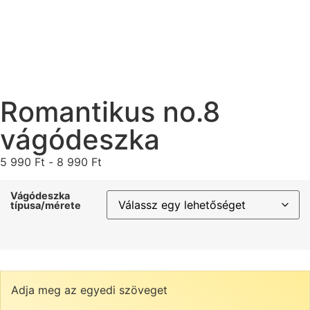
Romantikus no.8
vágódeszka
5 990
Ft
-
8 990
Ft
Vágódeszka
típusa/mérete
Adja meg az egyedi szöveget