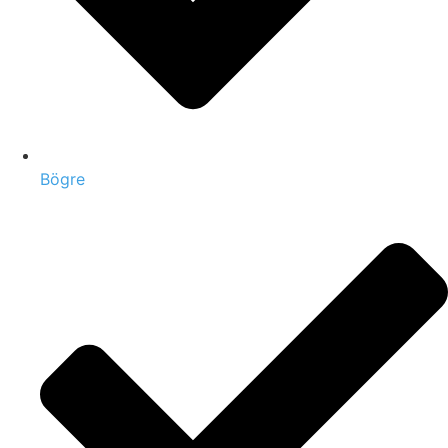
Bögre