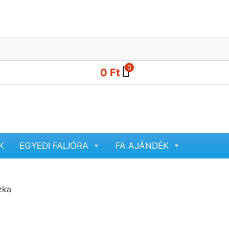
0
0
Ft
K
EGYEDI FALIÓRA
FA AJÁNDÉK
zka