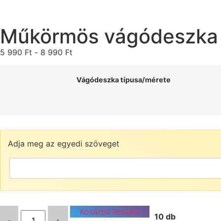
Műkörmös vágódeszka
5 990
Ft
-
8 990
Ft
Vágódeszka típusa/mérete
Adja meg az egyedi szöveget
Kosárba teszem
10 db
-
+