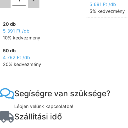
5 691
Ft
/db
5% kedvezmény
20 db
5 391
Ft
/db
10% kedvezmény
50 db
4 792
Ft
/db
20% kedvezmény
Segíségre van szüksége?
Lépjen velünk kapcsolatba!
Szállítási idő