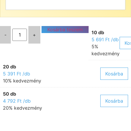
Kosárba teszem
10 db
-
+
5 691
Ft
/db
Ko
5%
kedvezmény
20 db
5 391
Ft
/db
Kosárba
10% kedvezmény
50 db
4 792
Ft
/db
Kosárba
20% kedvezmény