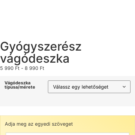
Gyógyszerész
vágódeszka
5 990
Ft
-
8 990
Ft
Vágódeszka
típusa/mérete
Adja meg az egyedi szöveget