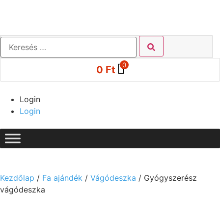
0
0
Ft
Login
Login
Kezdőlap
/
Fa ajándék
/
Vágódeszka
/ Gyógyszerész
vágódeszka