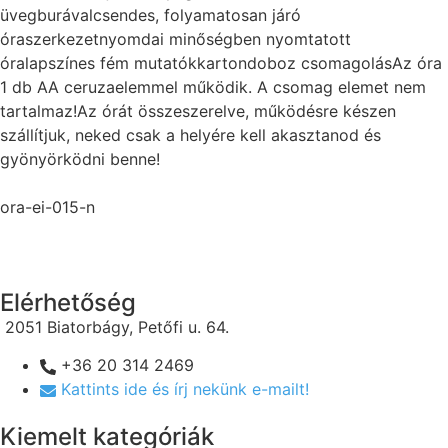
üvegburávalcsendes, folyamatosan járó
óraszerkezetnyomdai minőségben nyomtatott
óralapszínes fém mutatókkartondoboz csomagolásAz óra
1 db AA ceruzaelemmel működik. A csomag elemet nem
tartalmaz!Az órát összeszerelve, működésre készen
szállítjuk, neked csak a helyére kell akasztanod és
gyönyörködni benne!
ora-ei-015-n
Elérhetőség
2051 Biatorbágy, Petőfi u. 64.
+36 20 314 2469
Kattints ide és írj nekünk e-mailt!
Kiemelt kategóriák