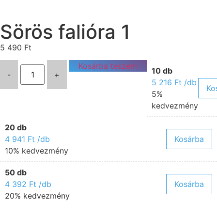
Sörös falióra 1
5 490
Ft
Kosárba teszem
10 db
-
+
5 216
Ft
/db
Ko
5%
kedvezmény
20 db
4 941
Ft
/db
Kosárba
10% kedvezmény
50 db
4 392
Ft
/db
Kosárba
20% kedvezmény