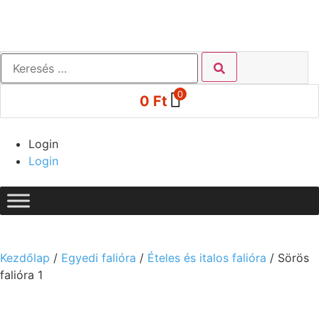
0
0
Ft
Login
Login
Kezdőlap
/
Egyedi falióra
/
Ételes és italos falióra
/ Sörös
falióra 1