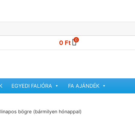
0
0
Ft
K
EGYEDI FALIÓRA
FA AJÁNDÉK
linapos bögre (bármilyen hónappal)