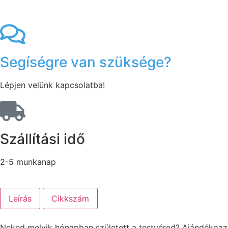
Segíségre van szüksége?
Lépjen velünk kapcsolatba!
Szállítási idő
2-5 munkanap
Leírás
Cikkszám
Neked melyik hónapban született a testvéred? Ajándékozz 