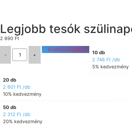
Legjobb tesók szülinap
2 890
Ft
Kosárba teszem
10 db
-
+
2 746
Ft
/db
5% kedvezmény
20 db
2 601
Ft
/db
10% kedvezmény
50 db
2 312
Ft
/db
20% kedvezmény