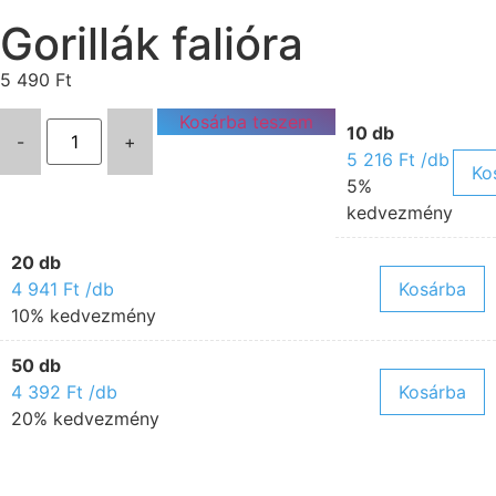
Gorillák falióra
5 490
Ft
Kosárba teszem
10 db
-
+
5 216
Ft
/db
Ko
5%
kedvezmény
20 db
4 941
Ft
/db
Kosárba
10% kedvezmény
50 db
4 392
Ft
/db
Kosárba
20% kedvezmény