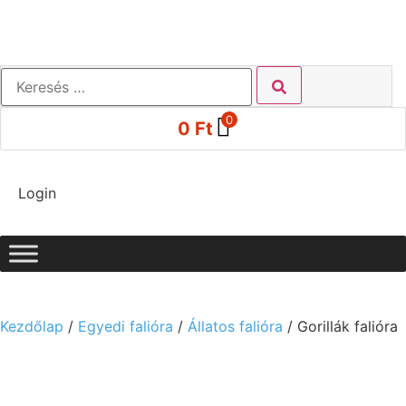
0
0
Ft
Login
Kezdőlap
/
Egyedi falióra
/
Állatos falióra
/ Gorillák falióra