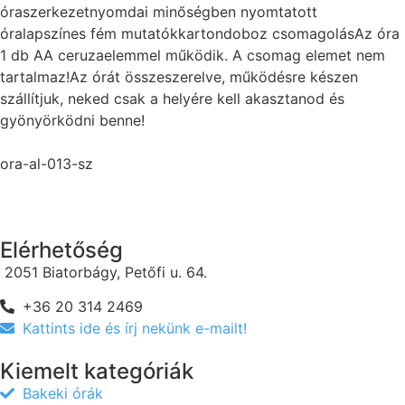
óraszerkezetnyomdai minőségben nyomtatott
óralapszínes fém mutatókkartondoboz csomagolásAz óra
1 db AA ceruzaelemmel működik. A csomag elemet nem
tartalmaz!Az órát összeszerelve, működésre készen
szállítjuk, neked csak a helyére kell akasztanod és
gyönyörködni benne!
ora-al-013-sz
Elérhetőség
2051 Biatorbágy, Petőfi u. 64.
+36 20 314 2469
Kattints ide és írj nekünk e-mailt!
Kiemelt kategóriák
Bakeki órák