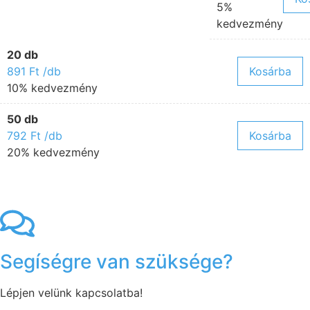
5%
kedvezmény
20 db
891
Ft
/db
Kosárba
10% kedvezmény
50 db
792
Ft
/db
Kosárba
20% kedvezmény
Segíségre van szüksége?
Lépjen velünk kapcsolatba!