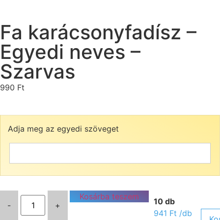
Fa karácsonyfadísz –
Egyedi neves –
Szarvas
990
Ft
Adja meg az egyedi szöveget
Kosárba teszem
10 db
-
+
941
Ft
/db
Ko