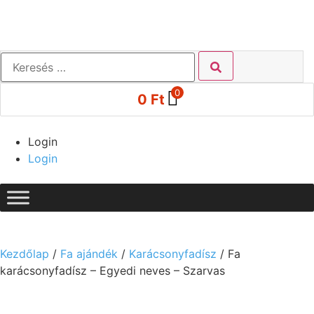
0
0
Ft
Login
Login
Kezdőlap
/
Fa ajándék
/
Karácsonyfadísz
/ Fa
karácsonyfadísz – Egyedi neves – Szarvas