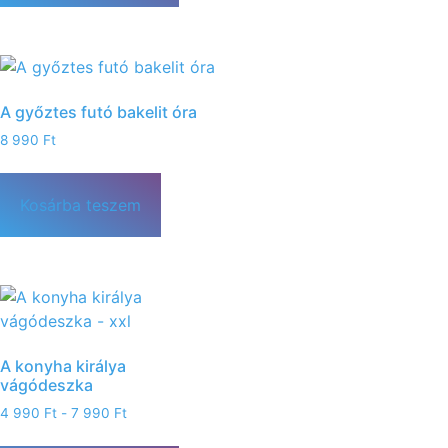
A győztes futó bakelit óra
8 990
Ft
Kosárba teszem
A konyha királya
vágódeszka
4 990
Ft
-
7 990
Ft