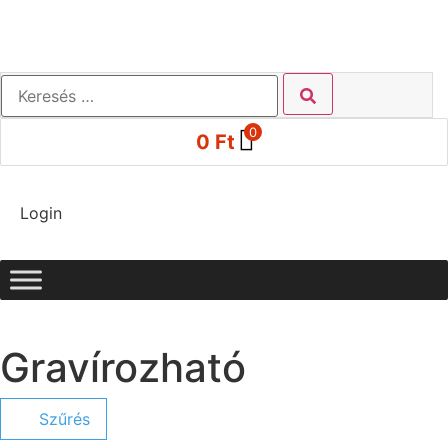
0
0
Ft
Login
Gravírozható
Szűrés