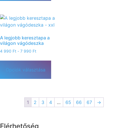
A legjobb keresztapa a
világon vágódeszka
4 990
Ft
-
7 990
Ft
Opciók választása
1
2
3
4
…
65
66
67
→
Elérhetőség