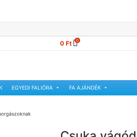
0
0
Ft
K
EGYEDI FALIÓRA
FA AJÁNDÉK
horgászoknak
Csuka vágód