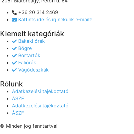
2051 Biatorbágy, Petőfi u. 64.
+36 20 314 2469
Kattints ide és írj nekünk e-mailt!
Kiemelt kategóriák
Bakeki órák
Bögre
Bortartók
Faliórák
Vágódeszkák
Rólunk
Adatkezelési tájékoztató
ÁSZF
Adatkezelési tájékoztató
ÁSZF
© Minden jog fenntartva!