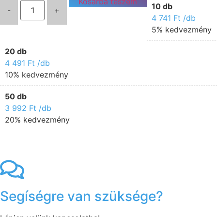
Kosárba teszem
10 db
-
+
4 741
Ft
/db
5% kedvezmény
20 db
4 491
Ft
/db
10% kedvezmény
50 db
3 992
Ft
/db
20% kedvezmény
Segíségre van szüksége?