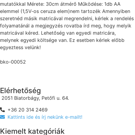
mutatókkal Mérete: 30cm átmérő Működése: 1db AA
elemmel (1,5V-os ceruza elem)nem tartozék Amennyiben
szeretnéd másik matricával megrendelni, kérlek a rendelés
folyamatánál a megjegyzés rovatba írd meg, hogy melyik
matricával kéred. Lehetőség van egyedi matricára,
melynek egyedi költsége van. Ez esetben kérlek előbb
egyeztess velünk!
bko-00052
Elérhetőség
2051 Biatorbágy, Petőfi u. 64.
+36 20 314 2469
Kattints ide és írj nekünk e-mailt!
Kiemelt kategóriák