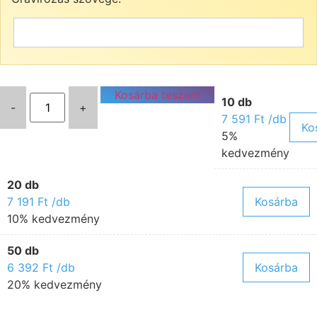
Kosárba teszem
10 db
-
+
7 591
Ft
/db
Ko
5%
kedvezmény
20 db
7 191
Ft
/db
Kosárba
10% kedvezmény
50 db
6 392
Ft
/db
Kosárba
20% kedvezmény