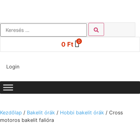
0
0
Ft
Login
Kezdőlap
/
Bakelit órák
/
Hobbi bakelit órák
/ Cross
motoros bakelit falióra