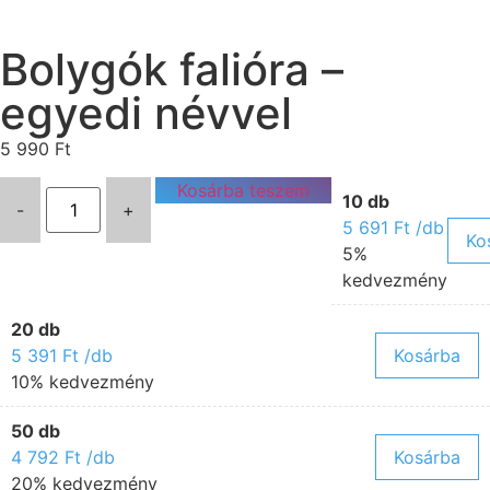
Bolygók falióra –
egyedi névvel
5 990
Ft
Kosárba teszem
10 db
-
+
5 691
Ft
/db
Ko
5%
kedvezmény
20 db
5 391
Ft
/db
Kosárba
10% kedvezmény
50 db
4 792
Ft
/db
Kosárba
20% kedvezmény