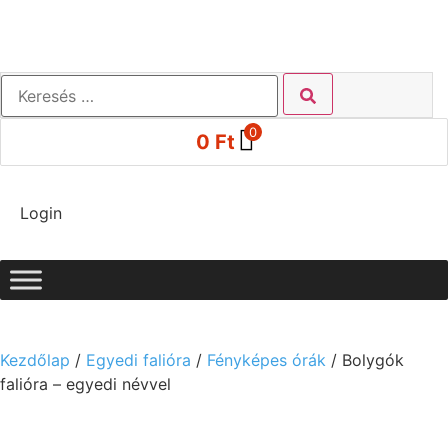
0
0
Ft
Login
Kezdőlap
/
Egyedi falióra
/
Fényképes órák
/ Bolygók
falióra – egyedi névvel