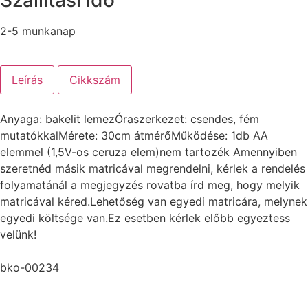
2-5 munkanap
Leírás
Cikkszám
Anyaga: bakelit lemezÓraszerkezet: csendes, fém
mutatókkalMérete: 30cm átmérőMűködése: 1db AA
elemmel (1,5V-os ceruza elem)nem tartozék Amennyiben
szeretnéd másik matricával megrendelni, kérlek a rendelés
folyamatánál a megjegyzés rovatba írd meg, hogy melyik
matricával kéred.Lehetőség van egyedi matricára, melynek
egyedi költsége van.Ez esetben kérlek előbb egyeztess
velünk!
bko-00234