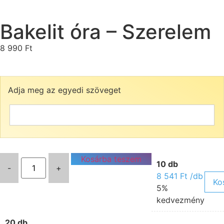
Bakelit óra – Szerelem
8 990
Ft
Adja meg az egyedi szöveget
Kosárba teszem
10 db
-
+
8 541
Ft
/db
Ko
5%
kedvezmény
20 db