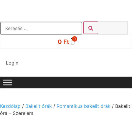
0
0
Ft
Login
Kezdőlap
/
Bakelit órák
/
Romantikus bakelit órák
/ Bakelit
óra – Szerelem