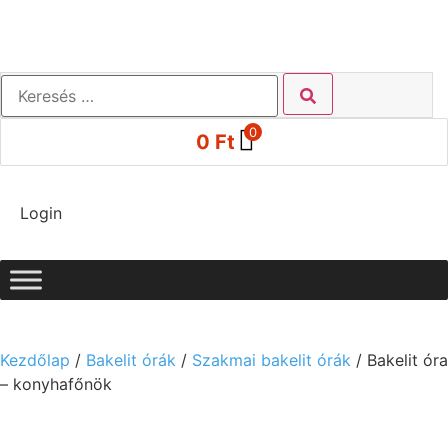
0
0
Ft
Login
Kezdőlap
/
Bakelit órák
/
Szakmai bakelit órák
/ Bakelit óra
– konyhafőnök