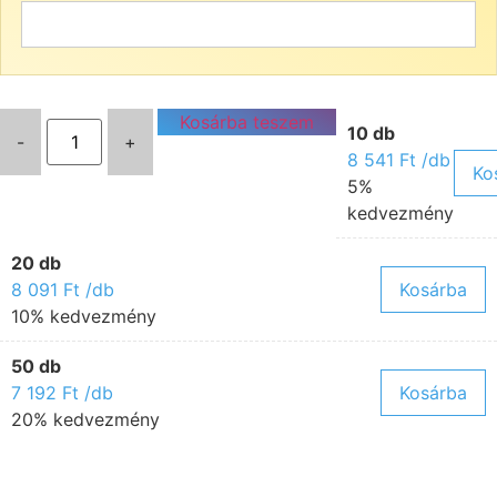
Kosárba teszem
10 db
-
+
8 541
Ft
/db
Ko
5%
kedvezmény
20 db
8 091
Ft
/db
Kosárba
10% kedvezmény
50 db
7 192
Ft
/db
Kosárba
20% kedvezmény