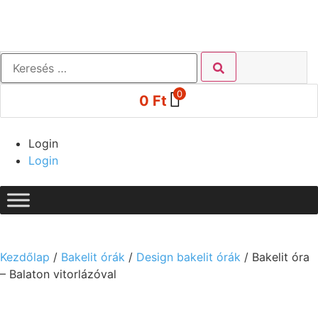
0
0
Ft
Login
Login
Kezdőlap
/
Bakelit órák
/
Design bakelit órák
/ Bakelit óra
– Balaton vitorlázóval