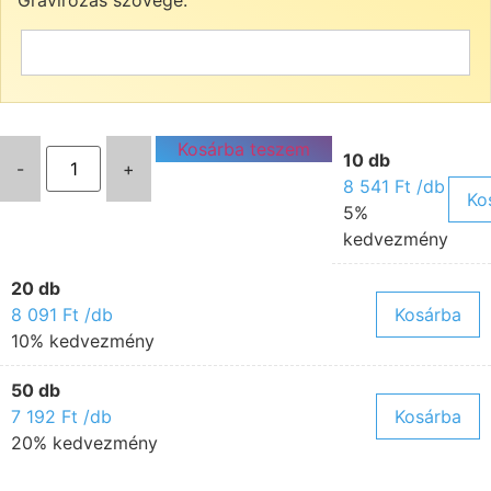
Kosárba teszem
10 db
-
+
8 541
Ft
/db
Ko
5%
kedvezmény
20 db
8 091
Ft
/db
Kosárba
10% kedvezmény
50 db
7 192
Ft
/db
Kosárba
20% kedvezmény