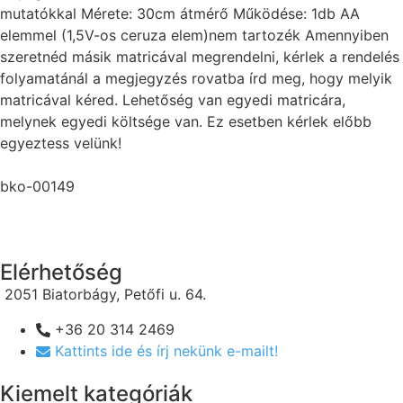
mutatókkal Mérete: 30cm átmérő Működése: 1db AA
elemmel (1,5V-os ceruza elem)nem tartozék Amennyiben
szeretnéd másik matricával megrendelni, kérlek a rendelés
folyamatánál a megjegyzés rovatba írd meg, hogy melyik
matricával kéred. Lehetőség van egyedi matricára,
melynek egyedi költsége van. Ez esetben kérlek előbb
egyeztess velünk!
bko-00149
Elérhetőség
2051 Biatorbágy, Petőfi u. 64.
+36 20 314 2469
Kattints ide és írj nekünk e-mailt!
Kiemelt kategóriák