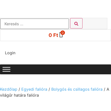
0
0
Ft
Login
Kezdőlap
/
Egyedi falióra
/
Bolygós és csillagos falióra
/ A
világűr határa falióra