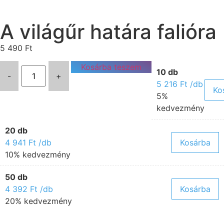
A világűr határa falióra
5 490
Ft
Kosárba teszem
10 db
-
+
5 216
Ft
/db
Ko
5%
kedvezmény
20 db
4 941
Ft
/db
Kosárba
10% kedvezmény
50 db
4 392
Ft
/db
Kosárba
20% kedvezmény