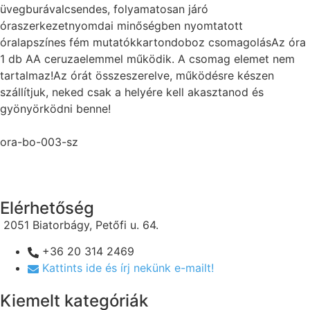
üvegburávalcsendes, folyamatosan járó
óraszerkezetnyomdai minőségben nyomtatott
óralapszínes fém mutatókkartondoboz csomagolásAz óra
1 db AA ceruzaelemmel működik. A csomag elemet nem
tartalmaz!Az órát összeszerelve, működésre készen
szállítjuk, neked csak a helyére kell akasztanod és
gyönyörködni benne!
ora-bo-003-sz
Elérhetőség
2051 Biatorbágy, Petőfi u. 64.
+36 20 314 2469
Kattints ide és írj nekünk e-mailt!
Kiemelt kategóriák